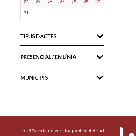
24
25
26
27
28
29
30
31
TIPUS D'ACTES
PRESENCIAL / EN LÍNIA
MUNICIPIS
La URV és la universitat pública del sud