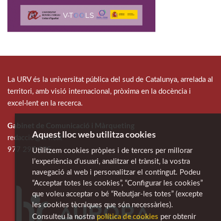
La URV és la universitat pública del sud de Catalunya, arrelada al
territori, amb visió internacional, pròxima en la docència i
excel·lent en la recerca.
Gabinet de Comunicació i Màrqueting
Aquest lloc web utilitza cookies
redaccio@urv.cat
977 297 975
Utilitzem cookies pròpies i de tercers per millorar
l’experiència d’usuari, analitzar el trànsit, la vostra
navegació al web i personalitzar el contingut. Podeu
“Acceptar totes les cookies”, “Configurar les cookies”
que voleu acceptar o bé “Rebutjar-les totes” (excepte
les cookies tècniques que són necessàries).
política de cookies
Consulteu la nostra
per obtenir