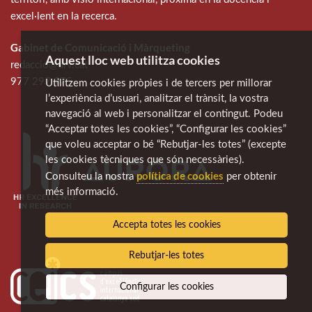
excel·lent en la recerca.
Gabinet de Comunicació i Màrqueting
Aquest lloc web utilitza cookies
redaccio@urv.cat
977 297 975
Utilitzem cookies pròpies i de tercers per millorar
l’experiència d’usuari, analitzar el trànsit, la vostra
navegació al web i personalitzar el contingut. Podeu
“Acceptar totes les cookies”, “Configurar les cookies”
que voleu acceptar o bé “Rebutjar-les totes” (excepte
les cookies tècniques que són necessàries).
política de cookies
Consulteu la nostra
per obtenir
més informació.
Accepta totes les cookies
Rebutjar-les totes
Configurar les cookies