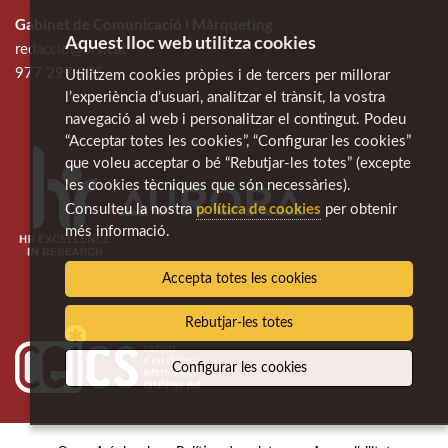
Gabinet de Comunicació i Màrqueting
Aquest lloc web utilitza cookies
redaccio@urv.cat
977 297 975
Utilitzem cookies pròpies i de tercers per millorar
l’experiència d’usuari, analitzar el trànsit, la vostra
navegació al web i personalitzar el contingut. Podeu
“Acceptar totes les cookies”, “Configurar les cookies”
que voleu acceptar o bé “Rebutjar-les totes” (excepte
les cookies tècniques que són necessàries).
política de cookies
Consulteu la nostra
per obtenir
més informació.
Accepta totes les cookies
Rebutjar-les totes
Configurar les cookies