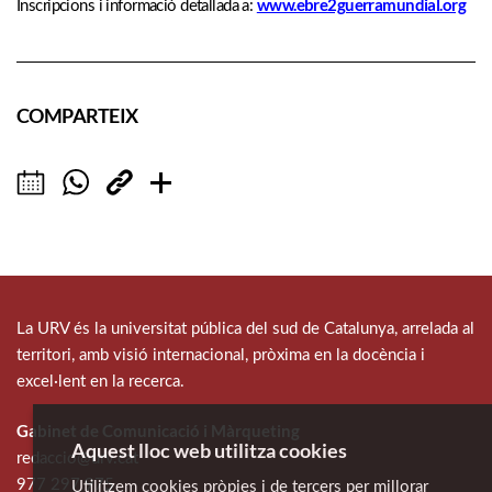
www.ebre2guerramundial.org
Inscripcions i informació detallada a:
COMPARTEIX
La URV és la universitat pública del sud de Catalunya, arrelada al
territori, amb visió internacional, pròxima en la docència i
excel·lent en la recerca.
Gabinet de Comunicació i Màrqueting
Aquest lloc web utilitza cookies
redaccio@urv.cat
977 297 975
Utilitzem cookies pròpies i de tercers per millorar