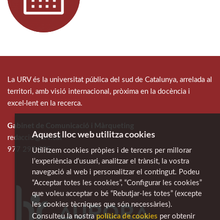
La URV és la universitat pública del sud de Catalunya, arrelada al
territori, amb visió internacional, pròxima en la docència i
excel·lent en la recerca.
Gabinet de Comunicació i Màrqueting
Aquest lloc web utilitza cookies
redaccio@urv.cat
977 297 975
Utilitzem cookies pròpies i de tercers per millorar
l’experiència d’usuari, analitzar el trànsit, la vostra
navegació al web i personalitzar el contingut. Podeu
“Acceptar totes les cookies”, “Configurar les cookies”
que voleu acceptar o bé “Rebutjar-les totes” (excepte
les cookies tècniques que són necessàries).
política de cookies
Consulteu la nostra
per obtenir