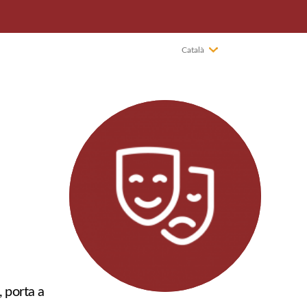
Català
 porta a