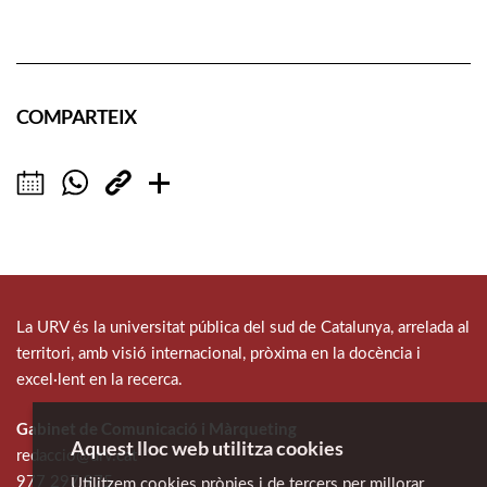
COMPARTEIX
La URV és la universitat pública del sud de Catalunya, arrelada al
territori, amb visió internacional, pròxima en la docència i
excel·lent en la recerca.
Gabinet de Comunicació i Màrqueting
Aquest lloc web utilitza cookies
redaccio@urv.cat
977 297 975
Utilitzem cookies pròpies i de tercers per millorar