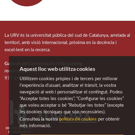
La URV és la universitat pública del sud de Catalunya, arrelada al
territori, amb visió internacional, pròxima en la docència i
excel·lent en la recerca.
Gabinet de Comunicació i Màrqueting
Aquest lloc web utilitza cookies
redaccio@urv.cat
977 297 975
Utilitzem cookies pròpies i de tercers per millorar
l’experiència d’usuari, analitzar el trànsit, la vostra
navegació al web i personalitzar el contingut. Podeu
“Acceptar totes les cookies”, “Configurar les cookies”
que voleu acceptar o bé “Rebutjar-les totes” (excepte
les cookies tècniques que són necessàries).
política de cookies
Consulteu la nostra
per obtenir
més informació.