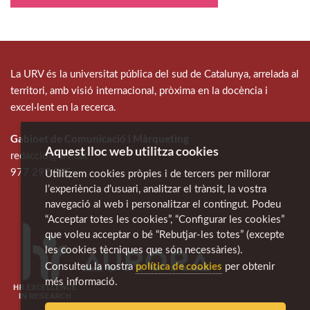
La URV és la universitat pública del sud de Catalunya, arrelada al
territori, amb visió internacional, pròxima en la docència i
excel·lent en la recerca.
Gabinet de Comunicació i Màrqueting
Aquest lloc web utilitza cookies
redaccio@urv.cat
977 297 975
Utilitzem cookies pròpies i de tercers per millorar
l’experiència d’usuari, analitzar el trànsit, la vostra
navegació al web i personalitzar el contingut. Podeu
“Acceptar totes les cookies”, “Configurar les cookies”
que voleu acceptar o bé “Rebutjar-les totes” (excepte
les cookies tècniques que són necessàries).
política de cookies
Consulteu la nostra
per obtenir
més informació.