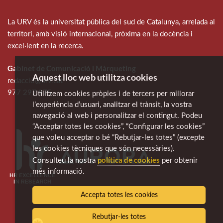
La URV és la universitat pública del sud de Catalunya, arrelada al
territori, amb visió internacional, pròxima en la docència i
excel·lent en la recerca.
Gabinet de Comunicació i Màrqueting
Aquest lloc web utilitza cookies
redaccio@urv.cat
977 297 975
Utilitzem cookies pròpies i de tercers per millorar
l’experiència d’usuari, analitzar el trànsit, la vostra
navegació al web i personalitzar el contingut. Podeu
“Acceptar totes les cookies”, “Configurar les cookies”
que voleu acceptar o bé “Rebutjar-les totes” (excepte
les cookies tècniques que són necessàries).
política de cookies
Consulteu la nostra
per obtenir
més informació.
Accepta totes les cookies
Rebutjar-les totes