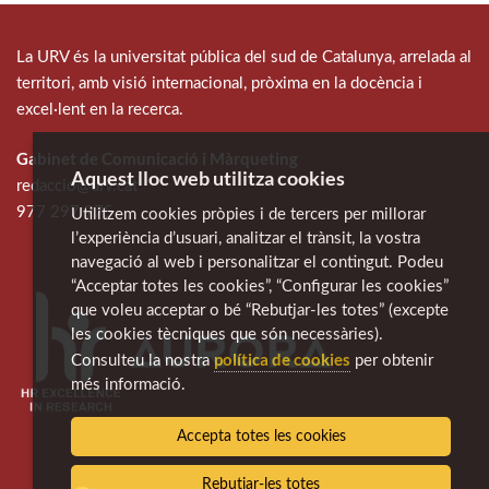
La URV és la universitat pública del sud de Catalunya, arrelada al
territori, amb visió internacional, pròxima en la docència i
excel·lent en la recerca.
Gabinet de Comunicació i Màrqueting
Aquest lloc web utilitza cookies
redaccio@urv.cat
977 297 975
Utilitzem cookies pròpies i de tercers per millorar
l’experiència d’usuari, analitzar el trànsit, la vostra
navegació al web i personalitzar el contingut. Podeu
“Acceptar totes les cookies”, “Configurar les cookies”
que voleu acceptar o bé “Rebutjar-les totes” (excepte
les cookies tècniques que són necessàries).
política de cookies
Consulteu la nostra
per obtenir
més informació.
Accepta totes les cookies
Rebutjar-les totes