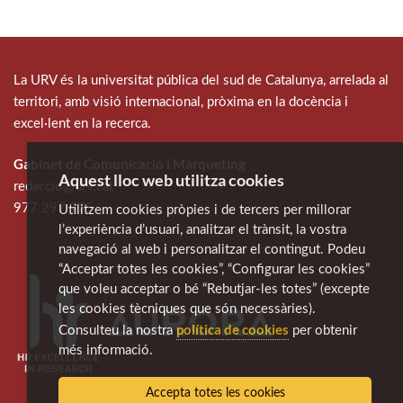
La URV és la universitat pública del sud de Catalunya, arrelada al
territori, amb visió internacional, pròxima en la docència i
excel·lent en la recerca.
Gabinet de Comunicació i Màrqueting
Aquest lloc web utilitza cookies
redaccio@urv.cat
977 297 975
Utilitzem cookies pròpies i de tercers per millorar
l’experiència d’usuari, analitzar el trànsit, la vostra
navegació al web i personalitzar el contingut. Podeu
“Acceptar totes les cookies”, “Configurar les cookies”
que voleu acceptar o bé “Rebutjar-les totes” (excepte
les cookies tècniques que són necessàries).
política de cookies
Consulteu la nostra
per obtenir
més informació.
Accepta totes les cookies