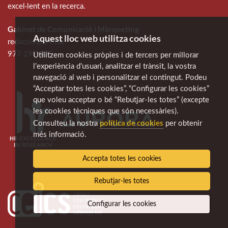
excel·lent en la recerca.
Gabinet de Comunicació i Màrqueting
Aquest lloc web utilitza cookies
redaccio@urv.cat
977 297 975
Utilitzem cookies pròpies i de tercers per millorar
l’experiència d’usuari, analitzar el trànsit, la vostra
navegació al web i personalitzar el contingut. Podeu
“Acceptar totes les cookies”, “Configurar les cookies”
que voleu acceptar o bé “Rebutjar-les totes” (excepte
les cookies tècniques que són necessàries).
política de cookies
Consulteu la nostra
per obtenir
més informació.
Accepta totes les cookies
Rebutjar-les totes
Configurar les cookies