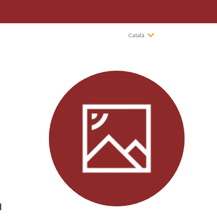
Català
l