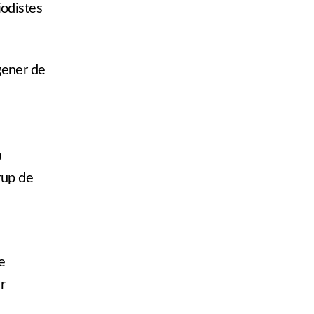
iodistes
 gener de
a
rup de
e
r