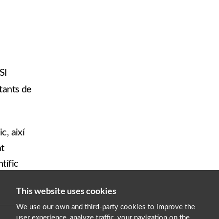
SI
ntants de
c, així
at
tífic
This website uses cookies
We use our own and third-party cookies to improve the
user experience, analyze traffic, your navigation on the