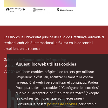
La URV és la universitat pública del sud de Catalunya, arrelada al
territori, amb visió internacional, pròxima en la docència i
excel·lent en la recerca.
Gabinet de Comunicació i Màrqueting
Aquest lloc web utilitza cookies
redaccio@urv.cat
977 297 975
Utilitzem cookies pròpies i de tercers per millorar
l’experiència d’usuari, analitzar el trànsit, la vostra
navegació al web i personalitzar el contingut. Podeu
“Acceptar totes les cookies”, “Configurar les cookies”
que voleu acceptar o bé “Rebutjar-les totes” (excepte
les cookies tècniques que són necessàries).
política de cookies
Consulteu la nostra
per obtenir