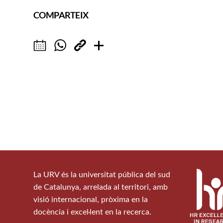
COMPARTEIX
La URV és la universitat pública del sud
de Catalunya, arrelada al territori, amb
visió internacional, pròxima en la
docència i excel·lent en la recerca.