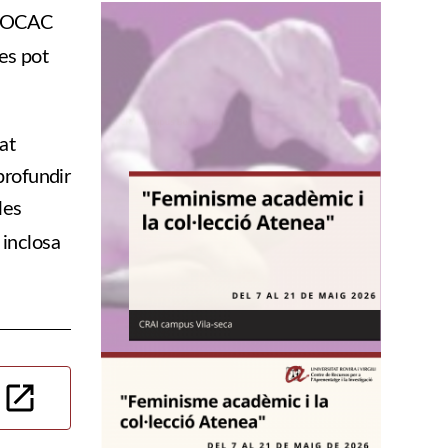
 ISOCAC
es pot
at
aprofundir
les
à inclosa