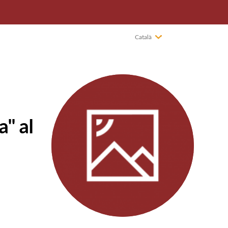
Català
a" al