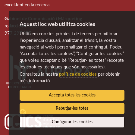
excel·lent en la recerca.
Gabinet de Comunicació i Màrqueting
Aquest lloc web utilitza cookies
redaccio@urv.cat
977 297 975
Utilitzem cookies pròpies i de tercers per millorar
l’experiència d’usuari, analitzar el trànsit, la vostra
navegació al web i personalitzar el contingut. Podeu
“Acceptar totes les cookies”, “Configurar les cookies”
que voleu acceptar o bé “Rebutjar-les totes” (excepte
les cookies tècniques que són necessàries).
política de cookies
Consulteu la nostra
per obtenir
més informació.
Accepta totes les cookies
Rebutjar-les totes
Configurar les cookies