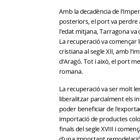
Amb la decadència de l'Imperi 
posteriors, el port va perdre 
l'edat mitjana, Tarragona v
La recuperació va començar 
cristiana al segle XII, amb l'
d'Aragó. Tot i això, el port me
romana.
La recuperació va ser molt len
liberalitzar parcialment els i
poder beneficiar de l'exportac
importació de productes coloni
finals del segle XVIII i comen
d'una important remodelació,