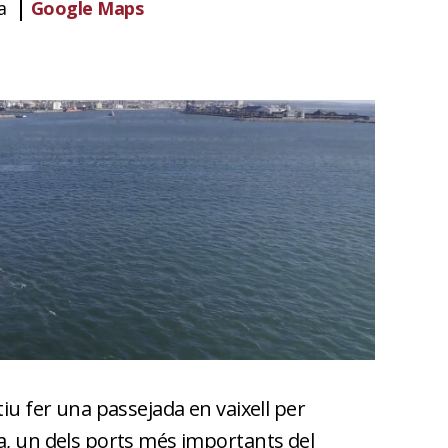
a
Google Maps
tiu fer una passejada en vaixell per
a, un dels ports més importants del