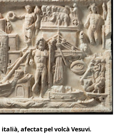
italià, afectat pel volcà Vesuvi.