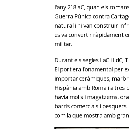
l'any 218 aC, quan els roman
Guerra Púnica contra Cartago
natural i hi van construir inf
es va convertir ràpidament en
militar.
Durant els segles I aC i I dC,
El port era fonamental per exp
importar ceràmiques, marbre 
Hispània amb Roma i altres p
havia molls i magatzems, dras
barris comercials i pesquers.
com la que mostra amb gran r