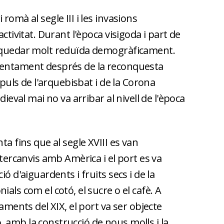
romà al segle III i les invasions
activitat. Durant l'època visigoda i part de
a quedar molt reduïda demogràficament.
lentament després de la reconquesta
impuls de l'arquebisbat i de la Corona
dieval mai no va arribar al nivell de l'època
ta fins que al segle XVIII es van
ntercanvis amb Amèrica i el port es va
ió d'aiguardents i fruits secs i de la
als com el cotó, el sucre o el cafè. A
çaments del XIX, el port va ser objecte
 amb la construcció de nous molls i la