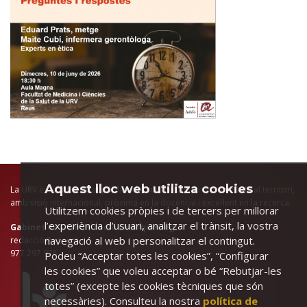
Aquest lloc web utilitza cookies
La URV és la universitat pública del sud de Catalunya, arrelada al territori,
amb visió internacional, pròxima en la docència i excel·lent en la recerca.
Utilitzem cookies pròpies i de tercers per millorar
l’experiència d’usuari, analitzar el trànsit, la vostra
Gabinet de Comunicació i Màrqueting
navegació al web i personalitzar el contingut.
redaccio@urv.cat
977 297 975
Podeu “Acceptar totes les cookies”, “Configurar
les cookies” que voleu acceptar o bé “Rebutjar-les
totes” (excepte les cookies tècniques que són
necessàries). Consulteu la nostra
política de