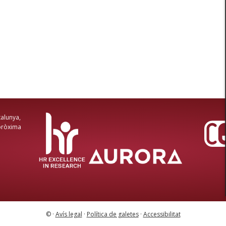
talunya,
 pròxima
© ·
Avís legal
·
Política de galetes
·
Accessibilitat