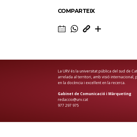
COMPARTEIX
La URV és la universitat pública del sud de Ca
arrelada al territori, amb visió internacional,
en la docència i excel·lent en la recerca.
Gabinet de Comunicació i Màrqueting
redaccio@urv.cat
977 297 975