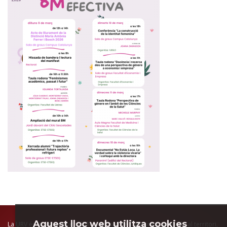
Aquest lloc web utilitza cookies
La URV és la universitat pública del sud de Catalunya, arrelada al territori,