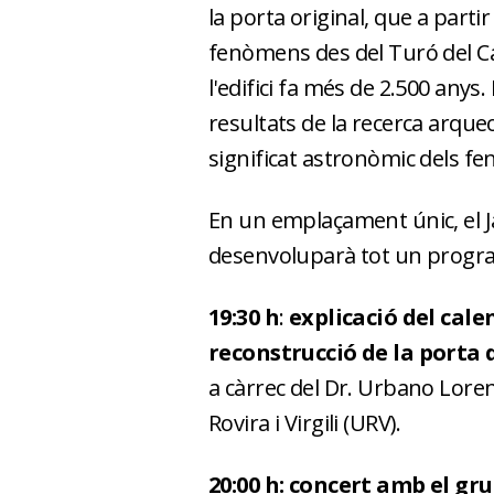
la porta original, que a part
fenòmens des del Turó del Cal
l'edifici fa més de 2.500 anys
resultats de la recerca arqueol
significat astronòmic dels f
En un emplaçament únic, el Ja
desenvoluparà tot un program
19:30 h
:
explicació del cale
reconstrucció de la porta 
a càrrec del Dr. Urbano Lorenzo
Rovira i Virgili (URV).
20:00 h: concert amb el g