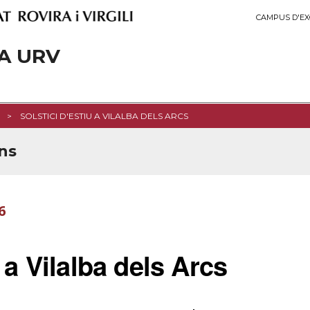
CAMPUS D'EX
A URV
SOLSTICI D'ESTIU A VILALBA DELS ARCS
ns
6
u a Vilalba dels Arcs