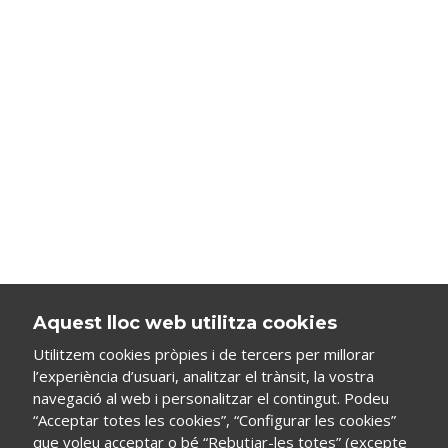
Aquest lloc web utilitza cookies
Utilitzem cookies pròpies i de tercers per millorar
l’experiència d’usuari, analitzar el trànsit, la vostra
navegació al web i personalitzar el contingut. Podeu
“Acceptar totes les cookies”, “Configurar les cookies”
que voleu acceptar o bé “Rebutjar-les totes” (excepte