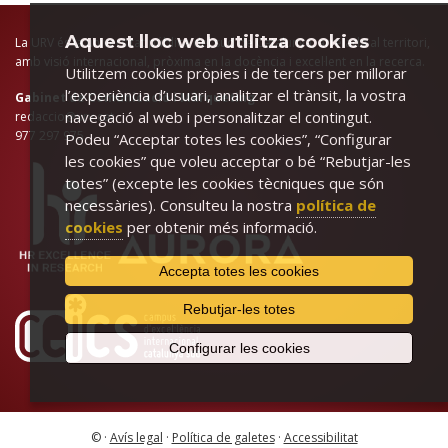
Aquest lloc web utilitza cookies
La URV és la universitat pública del sud de Catalunya, arrelada al territori,
amb visió internacional, pròxima en la docència i excel·lent en la recerca.
Utilitzem cookies pròpies i de tercers per millorar
l’experiència d’usuari, analitzar el trànsit, la vostra
Gabinet de Comunicació i Màrqueting
navegació al web i personalitzar el contingut.
redaccio@urv.cat
977 297 975
Podeu “Acceptar totes les cookies”, “Configurar
les cookies” que voleu acceptar o bé “Rebutjar-les
totes” (excepte les cookies tècniques que són
necessàries). Consulteu la nostra
política de
cookies
per obtenir més informació.
Accepta totes les cookies
Rebutjar-les totes
Configurar les cookies
© ·
Avís legal
·
Política de galetes
·
Accessibilitat