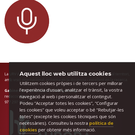
Aquest lloc web utilitza cookies
La URV és la universitat pública del sud de Catalunya, arrelada al territori,
amb visió internacional, pròxima en la docència i excel·lent en la recerca.
Utilitzem cookies pròpies i de tercers per millorar
l’experiència d’usuari, analitzar el trànsit, la vostra
Gabinet de Comunicació i Màrqueting
navegació al web i personalitzar el contingut.
redaccio@urv.cat
977 297 975
Podeu “Acceptar totes les cookies”, “Configurar
les cookies” que voleu acceptar o bé “Rebutjar-les
totes” (excepte les cookies tècniques que són
necessàries). Consulteu la nostra
política de
cookies
per obtenir més informació.