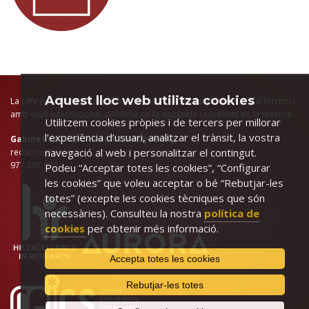
Aquest lloc web utilitza cookies
La URV és la universitat pública del sud de Catalunya, arrelada al territori,
amb visió internacional, pròxima en la docència i excel·lent en la recerca.
Utilitzem cookies pròpies i de tercers per millorar
l’experiència d’usuari, analitzar el trànsit, la vostra
Gabinet de Comunicació i Màrqueting
navegació al web i personalitzar el contingut.
redaccio@urv.cat
977 297 975
Podeu “Acceptar totes les cookies”, “Configurar
les cookies” que voleu acceptar o bé “Rebutjar-les
totes” (excepte les cookies tècniques que són
necessàries). Consulteu la nostra
política de
cookies
per obtenir més informació.
Accepta totes les cookies
Rebutjar-les totes