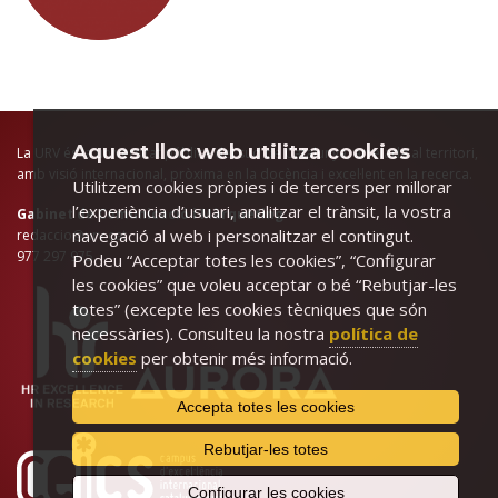
Aquest lloc web utilitza cookies
La URV és la universitat pública del sud de Catalunya, arrelada al territori,
amb visió internacional, pròxima en la docència i excel·lent en la recerca.
Utilitzem cookies pròpies i de tercers per millorar
l’experiència d’usuari, analitzar el trànsit, la vostra
Gabinet de Comunicació i Màrqueting
navegació al web i personalitzar el contingut.
redaccio@urv.cat
977 297 975
Podeu “Acceptar totes les cookies”, “Configurar
les cookies” que voleu acceptar o bé “Rebutjar-les
totes” (excepte les cookies tècniques que són
necessàries). Consulteu la nostra
política de
cookies
per obtenir més informació.
Accepta totes les cookies
Rebutjar-les totes
Configurar les cookies