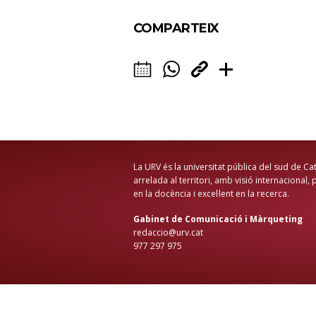
COMPARTEIX
La URV és la universitat pública del sud de Ca
arrelada al territori, amb visió internacional,
en la docència i excel·lent en la recerca.
Gabinet de Comunicació i Màrqueting
redaccio@urv.cat
977 297 975