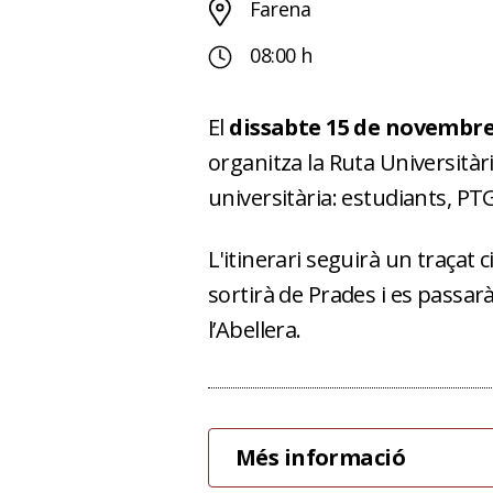
Farena
08:00 h
El
dissabte 15 de novembre
organitza la Ruta Universitàr
universitària: estudiants, PTG
L'itinerari seguirà un traçat
sortirà de Prades i es passarà
l’Abellera.
Més informació