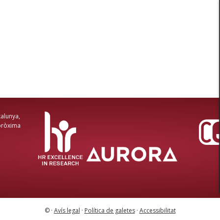
talunya,
 pròxima
© ·
Avís legal
·
Política de galetes
·
Accessibilitat