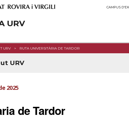
CAMPUS D'EX
A URV
T URV
RUTA UNIVERSITÀRIA DE TARDOR
lut URV
de 2025
ària de Tardor