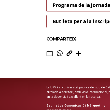
Programa de la Jornad
Butlleta per a la inscrip
COMPARTEIX
La URV és la universitat pública del sud de Ca
arrelada al territori, amb visió internacional,
en la docència i excel·lent en la recerca.
Gabinet de Comunicació i Màrqueting