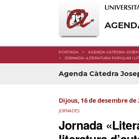
AGEND
PORTADA
AGENDA CÀTEDRA JOSEP 
JORNADA «LITERATURA POPULAR I LI
Agenda Càtedra Josep 
Dijous, 16 de desembre de 
JORNADES
Jornada «Liter
literatura d’au