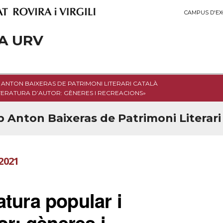
CAMPUS D'EX
A URV
ANTON BAIXERAS DE PATRIMONI LITERARI CATALÀ
TERATURA D’AUTOR: GÈNERES I RECREACIONS»
Anton Baixeras de Patrimoni Literari
2021
atura popular i
tor: gèneres i