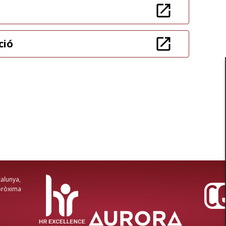
a
ció
talunya,
 pròxima